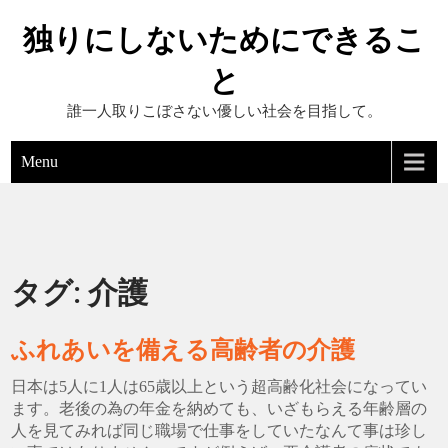
Skip
独りにしないためにできるこ
to
content
と
誰一人取りこぼさない優しい社会を目指して。
Menu
タグ:
介護
ふれあいを備える高齢者の介護
日本は5人に1人は65歳以上という超高齢化社会になってい
ます。老後の為の年金を納めても、いざもらえる年齢層の
人を見てみれば同じ職場で仕事をしていたなんて事は珍し